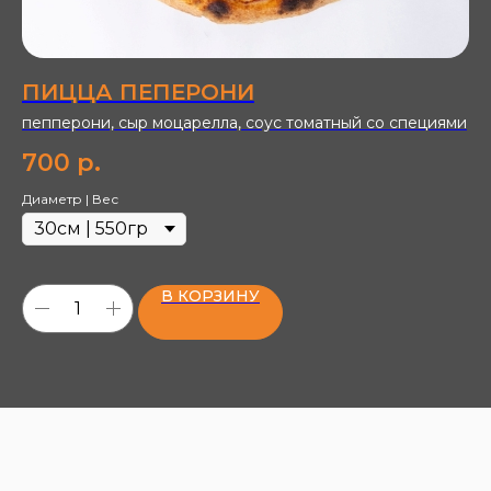
ПИЦЦА ПЕПЕРОНИ
П
пепперони, сыр моцарелла, соус томатный со специями
ко
то
700
р.
7
Диаметр | Вес
Ди
В КОРЗИНУ