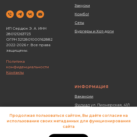
Закуски
Комбо!
Сеты
ИП Сердюк Э. А. ИНН
Бургеры и Хот-доги
280121263723 ‌
ОГРН 3212801000162882
2022-2026 г. Все права
защищены.
Политика
конфиденциальности
Контакты
ИНФОРМАЦИЯ
Вакансии
Филиал
ул. Пионерская, 41/1
Сообщить о проблеме
Продолжая пользоваться сайтом, Вы даёте согласие на
использование своих метаданных для функционирования
Условия доставки
сайта