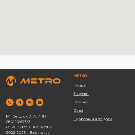
МЕНЮ
Пиццы
Закуски
Комбо!
Сеты
ИП Сердюк Э. А. ИНН
Бургеры и Хот-доги
280121263723 ‌
ОГРН 3212801000162882
2022-2026 г. Все права