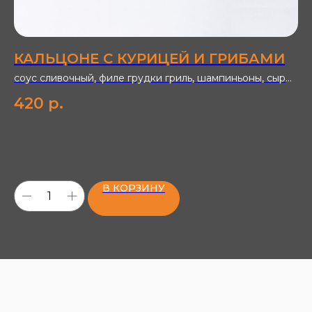
КАЛЬЦОНЕ С КУРИЦЕЙ И ГРИБАМИ
П
соус сливочный, филе грудки гриль, шампиньоны, сыр
со
моцарелла
Мо
420
р.
7
Ма
Ди
В КОРЗИНУ