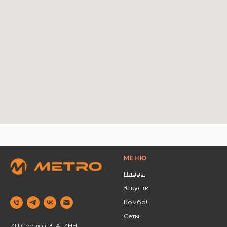
МЕНЮ
Пиццы
Закуски
Комбо!
Сеты
ИП Сердюк Э. А. ИНН