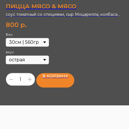
ПИЦЦА МЯСО & МЯСО
П
соус томатный со специями, сыр Моцарелла, колбаса
со
салями, ветчина, бекон, помидоры черри, перец острый
Ша
800
р.
7
свежий, масло перечное
сп
Вес
Ди
вкус
В КОРЗИНУ