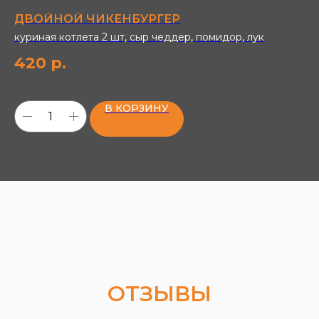
ДВОЙНОЙ ЧИКЕНБУРГЕР
Х
куриная котлета 2 шт, сыр чеддер, помидор, лук
со
420
р.
2
В КОРЗИНУ
ОТЗЫВЫ