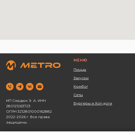
МЕНЮ
Пиццы
Закуски
Комбо!
Сеты
ИП Сердюк Э. А. ИНН
Бургеры и Хот-доги
280121263723 ‌
ОГРН 3212801000162882
2022-2026 г. Все права
защищены.
Политика