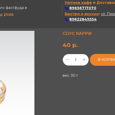
Уютное кафе
и Доставка
го фастфуда в
📞
89656717070
Быстро и вкусно
:
ул. Пио
до
21:00
📞
89622845554
СОУС КАРРИ
40
р.
В КОРЗ
вес: 30 г