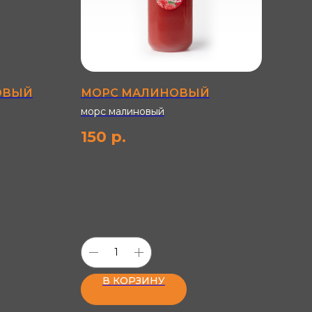
ОВЫЙ
МОРС МАЛИНОВЫЙ
ШО
МО
морс малиновый
густ
150
р.
24
В КОРЗИНУ