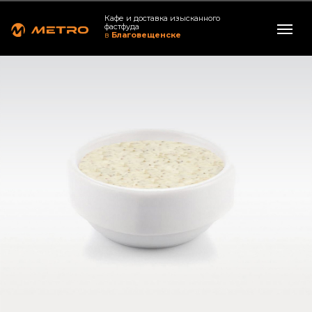
Кафе и доставка изысканного
фастфуда
в
Благовещенске