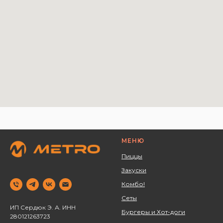
МЕНЮ
Пиццы
Закуски
Комбо!
Сеты
ИП Сердюк Э. А. ИНН
Бургеры и Хот-доги
280121263723 ‌