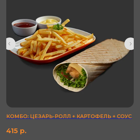
КОМБО: ЦЕЗАРЬ-РОЛЛ + КАРТОФЕЛЬ + СОУС
Ч
фи
415
р.
мо
2