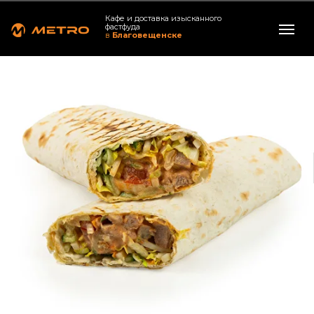
Кафе и доставка изысканного
фастфуда
в
Благовещенске