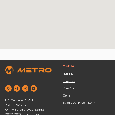
МЕНЮ
Пиццы
Закуски
Комбо!
Сеты
ИП Сердюк Э. А. ИНН
Бургеры и Хот-доги
280121263723 ‌
ОГРН 3212801000162882
2022-2026 г. Все права