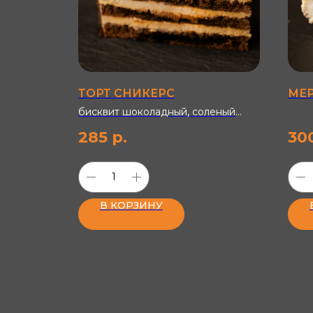
ТОРТ СНИКЕРС
МЕР
ым
бисквит шоколадный, соленый
арахис, карамель, творожно-
285
р.
30
сливочный крем с вареной
сгущенкой
В КОРЗИНУ