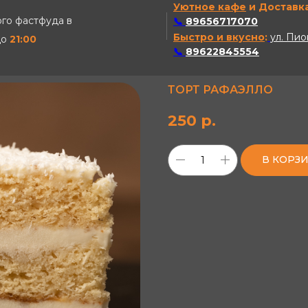
Уютное кафе
и Доставка
го фастфуда в
📞
89656717070
Быстро и вкусно
:
ул. Пио
до
21:00
📞
89622845554
ТОРТ РАФАЭЛЛО
250
р.
В КОРЗ