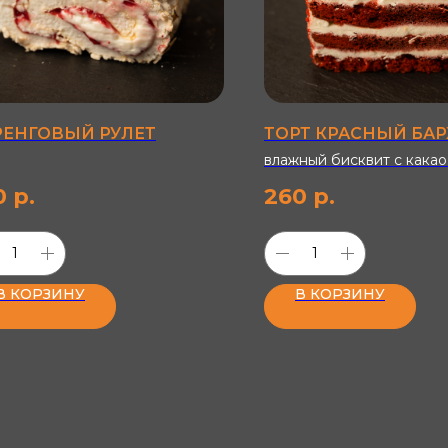
ЕНГОВЫЙ РУЛЕТ
ТОРТ КРАСНЫЙ БАР
влажный бисквит с какао
красным цветом, пропит
0
р.
260
р.
нежным кремом на осно
сливочного сыра (крем-чи
воздушными сливками 3
В КОРЗИНУ
В КОРЗИНУ