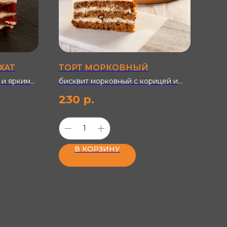
ХАТ
ТОРТ МОРКОВНЫЙ
ТО
 и ярким
бисквит морковный с корицей и
мед
анный
грецкими орехами с творожным
сме
230
р.
18
ве
кремом
з) с
3%.
В КОРЗИНУ