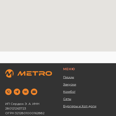
МЕНЮ
Пиццы
Закуски
Комбо!
Сеты
ИП Сердюк Э. А. ИНН
Бургеры и Хот-доги
280121263723 ‌
ОГРН 3212801000162882