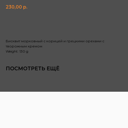
230,00
р.
В КОРЗИНУ
Бисквит морковный с корицей и грецкими орехами с
творожным кремом
Weight: 130 g
ПОСМОТРЕТЬ ЕЩЁ