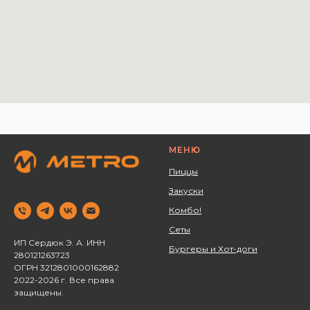
МЕНЮ
Пиццы
Закуски
Комбо!
Сеты
ИП Сердюк Э. А. ИНН
Бургеры и Хот-доги
280121263723 ‌
ОГРН 3212801000162882
2022-2026 г. Все права
защищены.