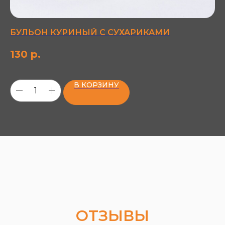
БУЛЬОН КУРИНЫЙ С СУХАРИКАМИ
К
на
130
р.
хр
3
пш
об
В КОРЗИНУ
ОТЗЫВЫ